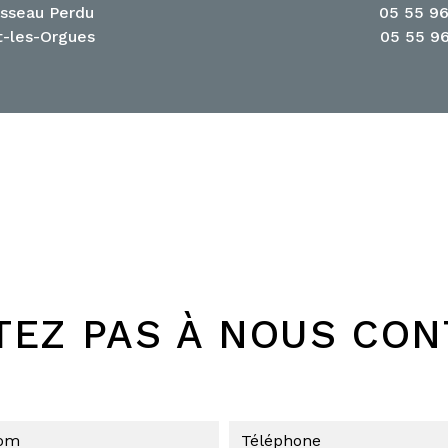
isseau Perdu
05 55 96
t-les-Orgues
05 55 96
TEZ PAS À NOUS CO