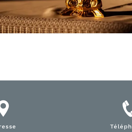
resse
Télép