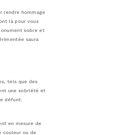
our rendre hommage
ont là pour vous
monument sobre et
périmentée saura
 SÉRANDON
s, tels que des
ent une sobriété et
e défunt.
ent en mesure de
e couleur ou de