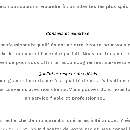
es, nous saurons répondre à vos attentes les plus spéci
AGNEMENT PERSONNALISÉ TOUT AU LON
PROJET
Conseils et expertise
professionnels qualifiés est à votre écoute pour vous c
oix du monument funéraire parfait. Nous mettons notre
service pour vous offrir un accompagnement sur-mesure
Qualité et respect des délais
ne grande importance à la qualité de nos réalisations e
ais convenus avec nos clients. Vous pouvez donc nous fa
un service fiable et professionnel.
NTACTEZ-NOUS POUR PLUS D'INFORMATI
la recherche de monuments funéraires à Sérandon, n'hé
55 96 73 29 pour discuter de votre projet. Nos conseil