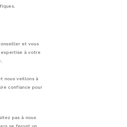
fiques.
G DE VOTRE
onseiller et vous
 expertise à votre
.
t nous veillons à
ire confiance pour
ONS
sitez pas à nous
lers se feront un