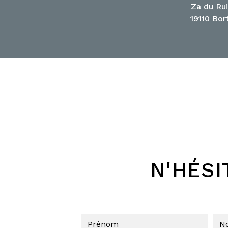
Za du Ru
19110 Bor
N'HÉSI