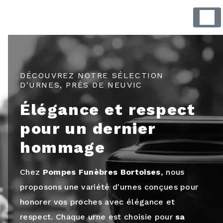
Panneau de gestion des cookies
DÉCOUVREZ NOTRE SÉLECTION
D'URNES, PRÈS DE NEUVIC
Élégance et respect
pour un dernier
hommage
Chez
Pompes Funèbres Bortoises
, nous
proposons une variété d'urnes conçues pour
honorer vos proches avec élégance et
respect. Chaque urne est choisie pour
sa