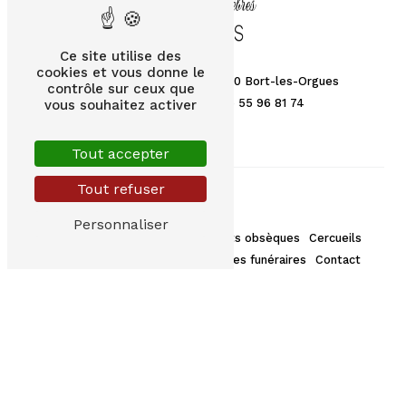
Ce site utilise des
cookies et vous donne le
Za du Ruisseau Perdu, 19110 Bort-les-Orgues
contrôle sur ceux que
05 55 96 73 29
05 55 96 81 74
vous souhaitez activer
Tout accepter
Tout refuser
Plan du site
Personnaliser
Accueil
Pompes funèbres
Contrats obsèques
Cercueils
Capitons
Emblèmes
Urnes
Articles funéraires
Contact
Nos prestations
Pompes funèbres
Articles funéraires
Cercueils
Ambulance
VSL
TPMR
Taxi
Contrat obsèques
Monuments funéraires
Transports funéraires