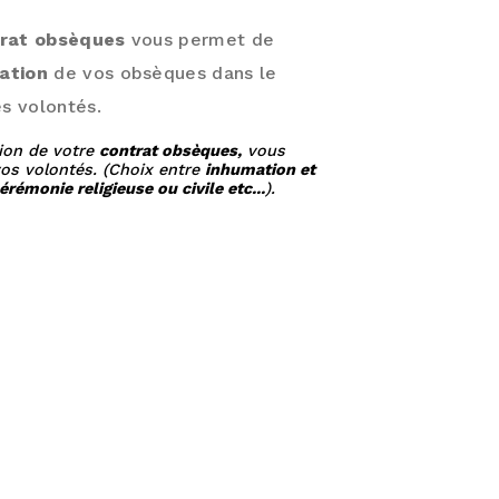
rat obsèques
vous permet de
sation
de vos obsèques dans le
s volontés.
tion de votre
contrat obsèques,
vous
vos volontés. (Choix entre
inhumation et
rémonie religieuse ou civile etc...
).