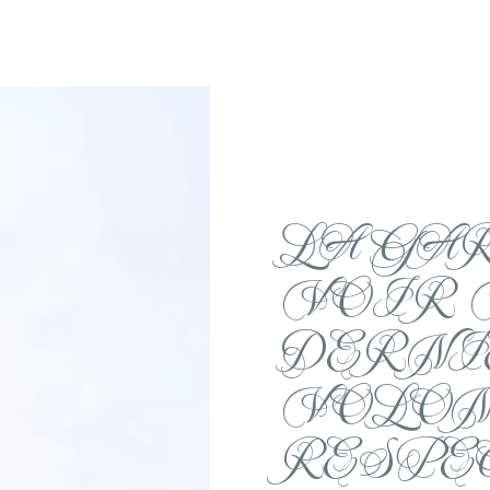
LA GA
VOIR 
DERNI
VOLON
RESPE