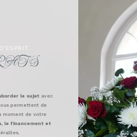
D'ESPRIT
RATS
aborder le sujet
avec
 vous permettent de
au moment de votre
n, le financement et
railles.