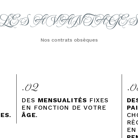
LES AVANTAGE
Nos contrats obsèques
.02
.0
U
DES
MENSUALITÉS
FIXES
DE
EN FONCTION DE VOTRE
PA
ES.
ÂGE
.
CH
RÈ
EN
PE