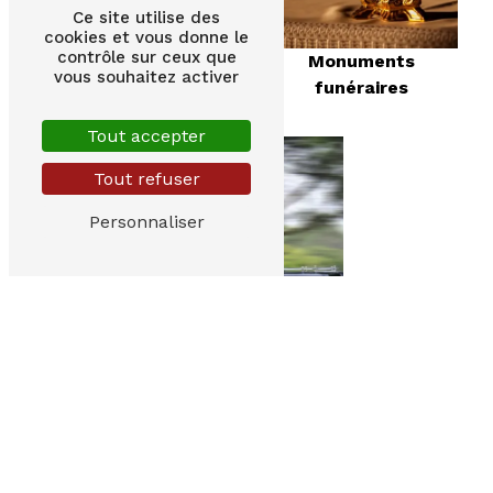
Ce site utilise des
cookies et vous donne le
contrôle sur ceux que
Monuments
Contrat obsèques
vous souhaitez activer
funéraires
Tout accepter
Tout refuser
Personnaliser
Transports