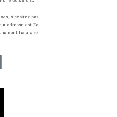
moire du défunt.
nes, n'hésitez pas
eur adresse est Za
monument funéraire