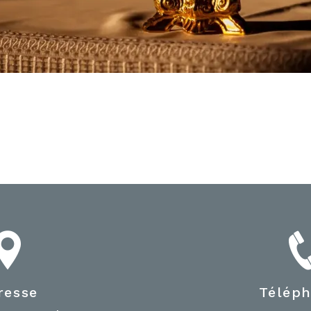
resse
Télép