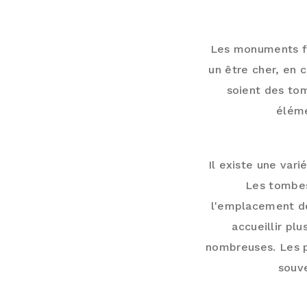
MON
Les monuments f
un être cher, en 
soient des to
éléme
Il existe une var
Les tombes
l'emplacement de
accueillir plu
nombreuses. Les p
souv