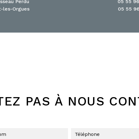
isseau Perdu
05 55 96
t-les-Orgues
05 55 96
TEZ PAS À NOUS CO