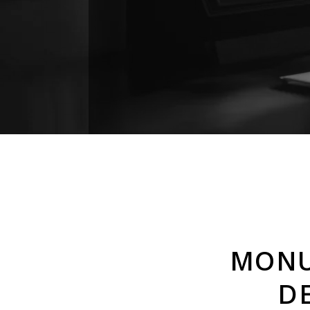
MONU
D