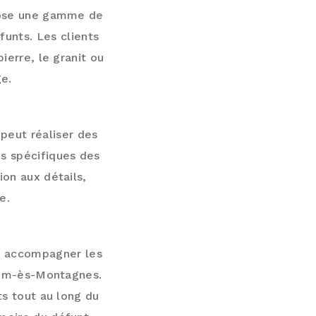
opose une gamme de
unts. Les clients
ierre, le granit ou
e.
peut réaliser des
s spécifiques des
on aux détails,
e.
et accompagner les
Riom-ès-Montagnes.
ts tout au long du