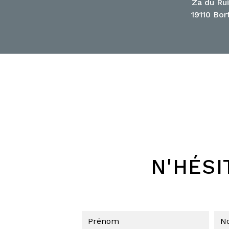
Za du Ru
19110 Bor
N'HÉSI