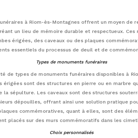
UMENTS FUNÉRAIRES À RIOM-ÈS-MONTA
unéraires à Riom-ès-Montagnes offrent un moyen de 
créant un lieu de mémoire durable et respectueux. Ces
mbes érigées, des caveaux ou des plaques commémorat
nts essentiels du processus de deuil et de commémor
Types de monuments funéraires
iété de types de monuments funéraires disponibles à 
 érigées sont des structures en pierre ou en marbre q
 la sépulture. Les caveaux sont des structures souterr
sieurs dépouilles, offrant ainsi une solution pratique po
laques commémoratives, quant à elles, sont des éléme
ent placés sur des murs commémoratifs dans les cimeti
Choix personnalisés