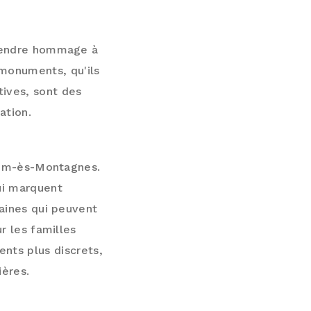
GNES
rendre hommage à
 monuments, qu'ils
ives, sont des
ation.
Riom-ès-Montagnes.
ui marquent
aines qui peuvent
ur les familles
nts plus discrets,
ères.